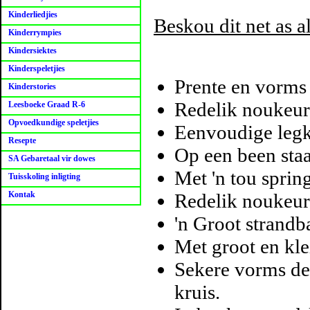
Kinderliedjies
Beskou dit net as a
Kinderrympies
Kindersiektes
Kinderspeletjies
Prente en vorms m
Kinderstories
Redelik noukeur
Leesboeke Graad R-6
Opvoedkundige speletjies
Eenvoudige legk
Resepte
Op een been staa
SA Gebaretaal vir dowes
Met 'n tou spring
Tuisskoling inligting
Kontak
Redelik noukeuri
'n Groot strandb
Met groot en kle
Sekere vorms deur
kruis.