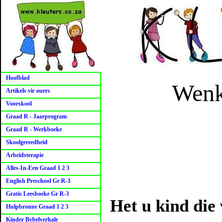
Hoofblad
Wenk
Artikels vir ouers
Voorskool
Graad R - Jaarprogram
Graad R - Werkboeke
Skoolgereedheid
Arbeidsterapie
Alles-In-Een Graad 1 2 3
English Preschool Gr R-3
Gratis Leesboeke Gr R-3
Het u kind die
Hulpbronne Graad 1 2 3
Kinder Bybelverhale