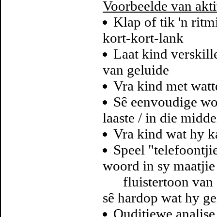
Voorbeelde van akti
Klap of tik 'n rit
kort-kort-lank
Laat kind verskil
van geluide
Vra kind met watt
Sê eenvoudige woor
laaste / in die midd
Vra kind wat hy ka
Speel "telefoontjie"
woord in sy maatjie
fluistertoon van di
sê hardop wat hy ge
Ouditiewe analise