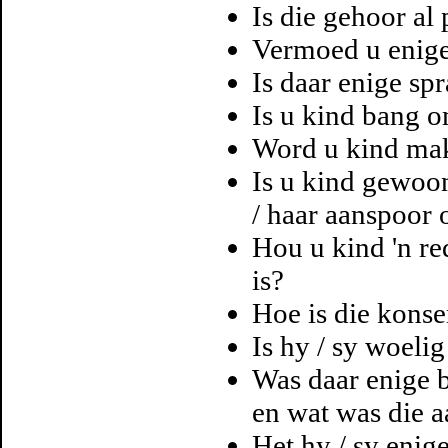
Is die gehoor al 
Vermoed u enig
Is daar enige sp
Is u kind bang o
Word u kind mak
Is u kind gewoon
/ haar aanspoor 
Hou u kind 'n re
is?
Hoe is die konse
Is hy / sy woeli
Was daar enige b
en wat was die 
Het hy / sy enig