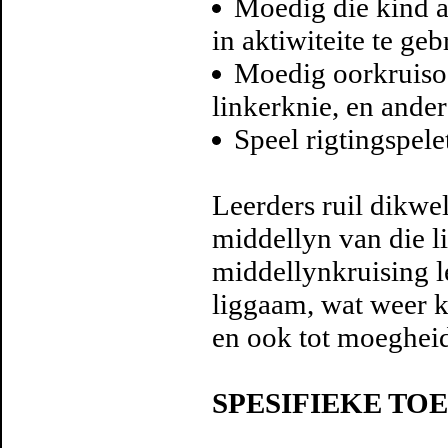
Moedig die kind a
in aktiwiteite te geb
Moedig oorkruisoe
linkerknie, en ande
Speel rigtingspelet
Leerders ruil dikwe
middellyn van die l
middellynkruising l
liggaam, wat weer k
en ook tot moegheid
SPESIFIEKE TO