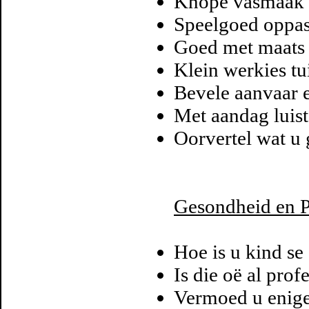
Knope vasmaak 
Speelgoed oppa
Goed met maats 
Klein werkies tui
Bevele aanvaar e
Met aandag luiste
Oorvertel wat u 
Gesondheid en P
Hoe is u kind se
Is die oë al prof
Vermoed u enig