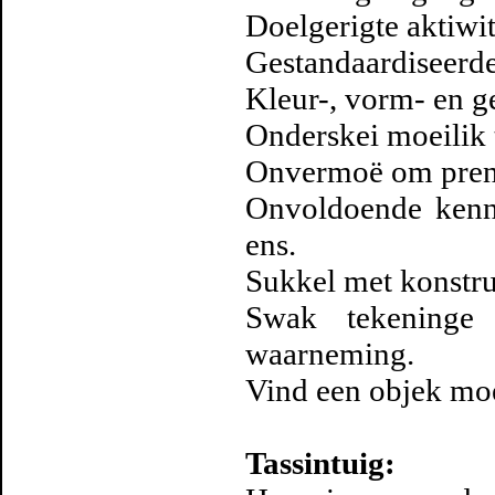
Doelgerigte aktiwit
Gestandaardiseerde
Kleur-, vorm- en ge
Onderskei moeilik t
Onvermoë om prente
Onvoldoende kenni
ens.
Sukkel met konstru
Swak tekeninge 
waarneming.
Vind een objek moe
Tassintuig: