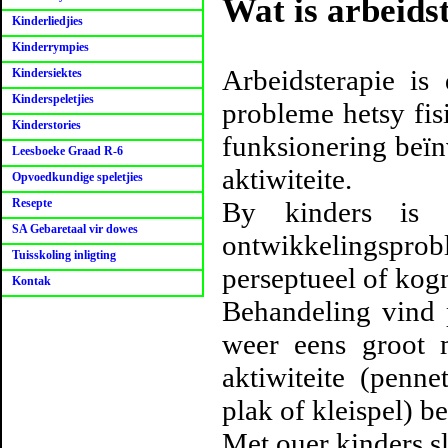
Wat is arbeids
Kinderliedjies
Kinderrympies
Arbeidsterapie is
Kindersiektes
Kinderspeletjies
probleme hetsy fis
Kinderstories
funksionering beïn
Leesboeke Graad R-6
aktiwiteite.
Opvoedkundige speletjies
Resepte
By kinders is d
SA Gebaretaal vir dowes
ontwikkelingspr
Tuisskoling inligting
perseptueel of kogn
Kontak
Behandeling vind p
weer eens groot m
aktiwiteite (penne
plak of kleispel) be
Met ouer kinders sl