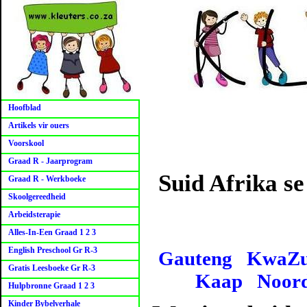
Hoofblad
Artikels vir ouers
Voorskool
Graad R - Jaarprogram
Suid Afrika se
Graad R - Werkboeke
Skoolgereedheid
Arbeidsterapie
Alles-In-Een Graad 1 2 3
English Preschool Gr R-3
Gauteng
KwaZu
Gratis Leesboeke Gr R-3
Kaap
Noor
Hulpbronne Graad 1 2 3
Kinder Bybelverhale