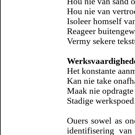
Hou nie van sand of
Hou nie van vertroe
Isoleer homself va
Reageer buitengewo
Vermy sekere tekst
Werksvaardighed
Het konstante aan
Kan nie take onafha
Maak nie opdragte 
Stadige werkspoed
Ouers sowel as ond
identifisering va