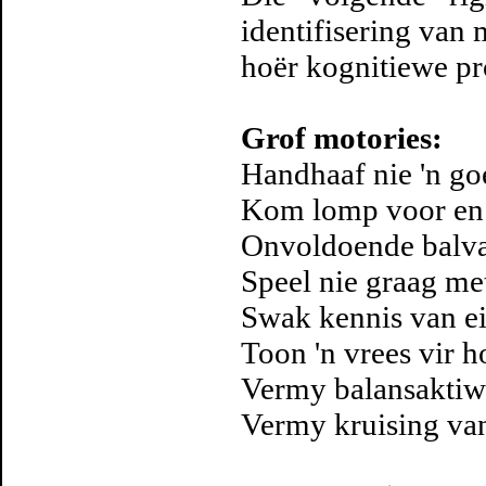
identifisering van 
hoër kognitiewe p
Grof motories:
Handhaaf nie 'n goe
Kom lomp voor en 
Onvoldoende balva
Speel nie graag met
Swak kennis van e
Toon 'n vrees vir h
Vermy balansaktiwi
Vermy kruising van