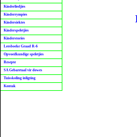
Kinderliedjies
Kinderrympies
Kindersiektes
Kinderspeletjies
Kinderstories
Leesboeke Graad R-6
Opvoedkundige speletjies
Resepte
SA Gebaretaal vir dowes
Tuisskoling inligting
Kontak