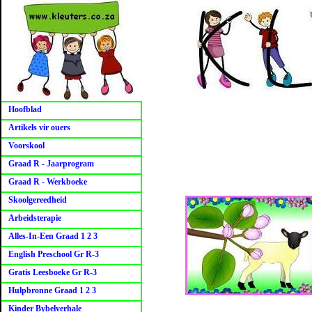
Hoofblad
Artikels vir ouers
Voorskool
Graad R - Jaarprogram
Graad R - Werkboeke
Skoolgereedheid
Arbeidsterapie
Alles-In-Een Graad 1 2 3
English Preschool Gr R-3
Gratis Leesboeke Gr R-3
Hulpbronne Graad 1 2 3
Kinder Bybelverhale