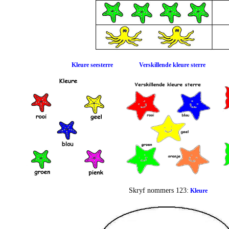
Kleure seesterre
Verskillende kleure sterre
Skryf nommers 123:
Kleure