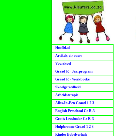
Hoofblad
Artikels vir ouers
Voorskool
Graad R - Jaarprogram
Graad R - Werkboeke
Skoolgereedheid
Arbeidsterapie
Alles-In-Een Graad 1 2 3
English Preschool Gr R-3
Gratis Leesboeke Gr R-3
Hulpbronne Graad 1 2 3
Kinder Bybelverhale