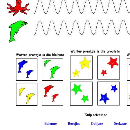
Knip oefeninge
Balonne
Bootjies
Dolfyne
Seekatte