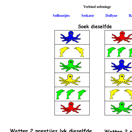
Verbind oefeninge
Seilbootjies
Seekatte
Dolfyne
B