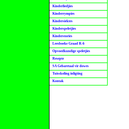
Kinderliedjies
Kinderrympies
Kindersiektes
Kinderspeletjies
Kinderstories
Leesboeke Graad R-6
Opvoedkundige speletjies
Resepte
SA Gebaretaal vir dowes
Tuisskoling inligting
Kontak