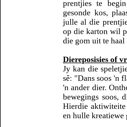
prentjies te begi
gesonde kos, plaa
julle al die prentj
op die karton wil p
die gom uit te haal
Diereposisies of vr
Jy kan die speletji
sê: "Dans soos 'n f
'n ander dier. Ont
bewegings soos, di
Hierdie aktiwiteite
en hulle kreatiewe 