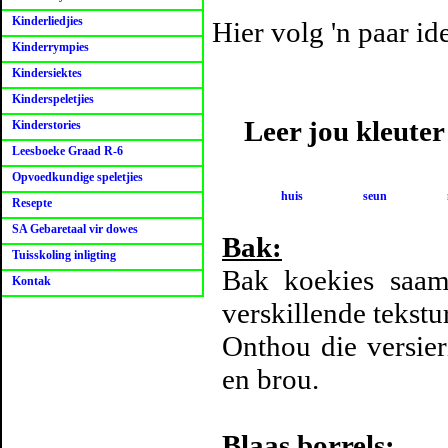
Kinderliedjies
Hier volg 'n paar id
Kinderrympies
Kindersiektes
Kinderspeletjies
Leer jou kleuter
Kinderstories
Leesboeke Graad R-6
Opvoedkundige speletjies
huis
seun
Resepte
SA Gebaretaal vir dowes
Bak:
Tuisskoling inligting
Bak koekies saam 
Kontak
verskillende tekstur
Onthou die versier
en brou.
Blaas borrels: