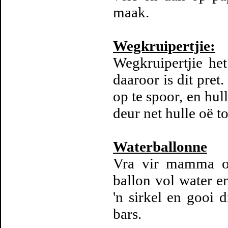
maak.
Wegkruipertjie:
Wegkruipertjie het 
daaroor is dit pret
op te spoor, en hul
deur net hulle oë to
Waterballonne
Vra vir mamma om
ballon vol water e
'n sirkel en gooi d
bars.