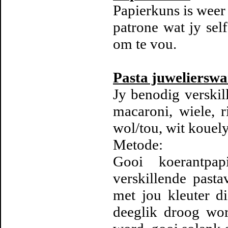
Papierkuns is weer 
patrone wat jy sel
om te vou.
Pasta juwelierswa
Jy benodig verskil
macaroni, wiele, r
wol/tou, wit kouel
Metode:
Gooi koerantpa
verskillende past
met jou kleuter di
deeglik droog wo