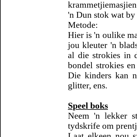
krammetjiemasjien
'n Dun stok wat by
Metode:
Hier is 'n oulike m
jou kleuter 'n blad
al die strokies i
bondel strokies en
Die kinders kan 
glitter, ens.
Speel boks
Neem 'n lekker s
tydskrife om prentji
Laat elkeen nou s