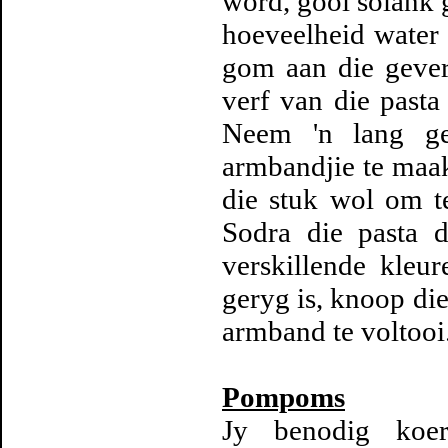
word, gooi solank 
hoeveelheid water 
gom aan die gever
verf van die past
Neem 'n lang ge
armbandjie te maa
die stuk wol om t
Sodra die pasta d
verskillende kleur
geryg is, knoop di
armband te voltooi
Pompoms
Jy benodig koera