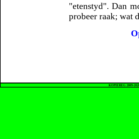
"etenstyd". Dan m
probeer raak; wat 
O
KOPIEREG 2009-20