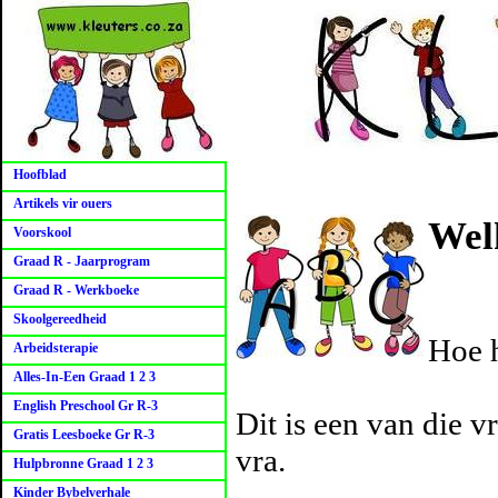
Hoofblad
Artikels vir ouers
Wel
Voorskool
Graad R - Jaarprogram
Graad R - Werkboeke
Skoolgereedheid
Hoe h
Arbeidsterapie
Alles-In-Een Graad 1 2 3
English Preschool Gr R-3
Dit is een van die 
Gratis Leesboeke Gr R-3
vra.
Hulpbronne Graad 1 2 3
Kinder Bybelverhale