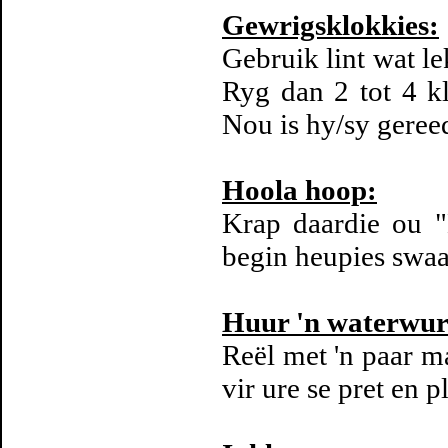
Gewrigsklokkies:
Gebruik lint wat le
Ryg dan 2 tot 4 kl
Nou is hy/sy gere
Hoola hoop:
Krap daardie ou "
begin heupies swaa
Huur 'n waterwu
Reël met 'n paar m
vir ure se pret en p