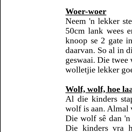
Woer-woer
Neem 'n lekker ste
50cm lank wees e
knoop se 2 gate i
daarvan. So al in d
geswaai. Die twee 
wolletjie lekker g
Wolf, wolf, hoe laa
Al die kinders sta
wolf is aan. Almal v
Die wolf sê dan 'n 
Die kinders vra h