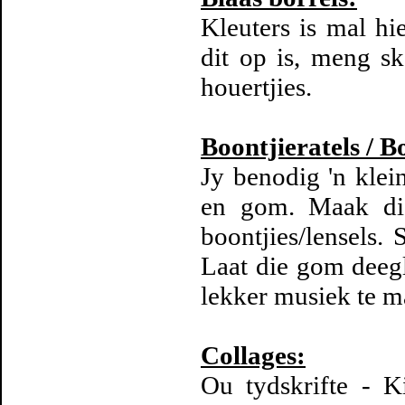
Kleuters is mal hie
dit op is, meng s
houertjies.
Boontjieratels / 
Jy benodig 'n klein
en gom. Maak die
boontjies/lensels.
Laat die gom deegl
lekker musiek te m
Collages:
Ou tydskrifte - K