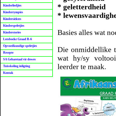
* geletterdheid
Kinderliedjies
Kinderrympies
* lewensvaardigh
Kindersiektes
Kinderspeletjies
Basies alles wat no
Kinderstories
Leesboeke Graad R-6
Opvoedkundige speletjies
Die onmiddellike t
Resepte
wat hy/sy voltoo
SA Gebaretaal vir dowes
leerder te maak.
Tuisskoling inligting
Kontak