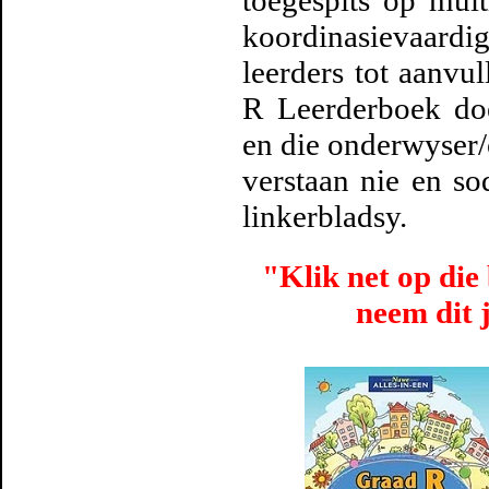
toegespits op mult
koordinasievaard
leerders tot aanvu
R Leerderboek doe
en die onderwyser/o
verstaan nie en s
linkerbladsy.
"Klik net op die 
neem dit j