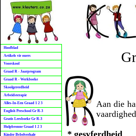
Hoofblad
Gr
Artikels vir ouers
Voorskool
Graad R - Jaarprogram
Graad R - Werkboeke
Skoolgereedheid
Arbeidsterapie
Aan die han
Alles-In-Een Graad 1 2 3
English Preschool Gr R-3
vaardighed
Gratis Leesboeke Gr R-3
Hulpbronne Graad 1 2 3
* gesyferdheid
Kinder Bybelverhale